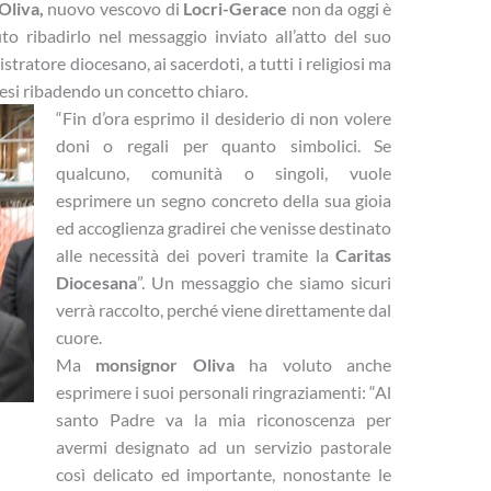
Oliva,
nuovo vescovo di
Locri-Gerace
non da oggi è
o ribadirlo nel messaggio inviato all’atto del suo
tratore diocesano, ai sacerdoti, a tutti i religiosi ma
ocesi ribadendo un concetto chiaro.
“Fin d’ora esprimo il desiderio di non volere
doni o regali per quanto simbolici. Se
qualcuno, comunità o singoli, vuole
esprimere un segno concreto della sua gioia
ed accoglienza gradirei che venisse destinato
alle necessità dei poveri tramite la
Caritas
Diocesana
”. Un messaggio che siamo sicuri
verrà raccolto, perché viene direttamente dal
cuore.
Ma
monsignor Oliva
ha voluto anche
esprimere i suoi personali ringraziamenti: “Al
santo Padre va la mia riconoscenza per
avermi designato ad un servizio pastorale
così delicato ed importante, nonostante le