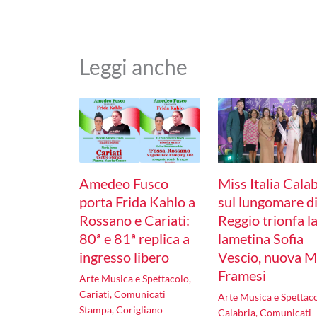
Leggi anche
Amedeo Fusco
Miss Italia Calab
porta Frida Kahlo a
sul lungomare d
Rossano e Cariati:
Reggio trionfa l
80ª e 81ª replica a
lametina Sofia
ingresso libero
Vescio, nuova M
Framesi
Arte Musica e Spettacolo
,
Cariati
,
Comunicati
Arte Musica e Spettac
Stampa
,
Corigliano
Calabria
,
Comunicati