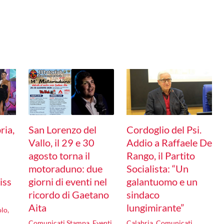
ria,
San Lorenzo del
Cordoglio del Psi.
i
Vallo, il 29 e 30
Addio a Raffaele De
a
agosto torna il
Rango, il Partito
motoraduno: due
Socialista: “Un
iss
giorni di eventi nel
galantuomo e un
ricordo di Gaetano
sindaco
Aita
lungimirante”
olo
,
Comunicati Stampa
,
Eventi
,
Calabria
,
Comunicati