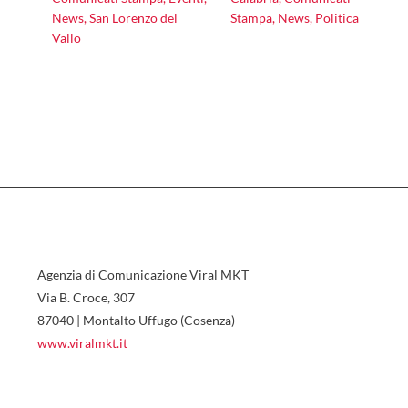
News
,
San Lorenzo del
Stampa
,
News
,
Politica
Vallo
Agenzia di Comunicazione Viral MKT
Via B. Croce, 307
87040 | Montalto Uffugo (Cosenza)
www.viralmkt.it