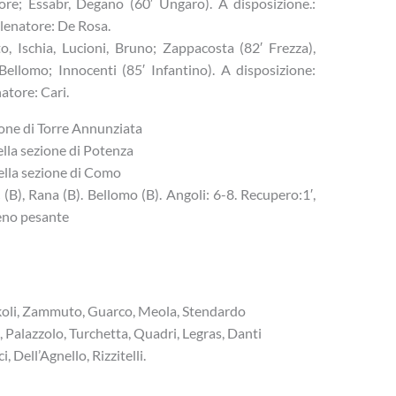
Fiore; Essabr, Degano (60′ Ungaro). A disposizione.:
llenatore: De Rosa.
, Ischia, Lucioni, Bruno; Zappacosta (82′ Frezza),
 Bellomo; Innocenti (85′ Infantino). A disposizione:
atore: Cari.
zione di Torre Annunziata
lla sezione di Potenza
ella sezione di Como
(B), Rana (B). Bellomo (B). Angoli: 6-8. Recupero:1′,
reno pesante
okoli, Zammuto, Guarco, Meola, Stendardo
lazzolo, Turchetta, Quadri, Legras, Danti
 Dell’Agnello, Rizzitelli.