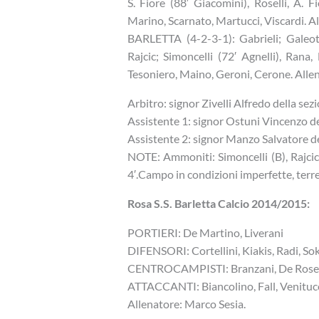
S. Fiore (88′ Giacomini), Roselli, A. 
Marino, Scarnato, Martucci, Viscardi. A
BARLETTA (4-2-3-1): Gabrieli; Galeoto
Rajcic; Simoncelli (72′ Agnelli), Rana,
Tesoniero, Maino, Geroni, Cerone. Allen
Arbitro: signor Zivelli Alfredo della se
Assistente 1: signor Ostuni Vincenzo de
Assistente 2: signor Manzo Salvatore d
NOTE: Ammoniti: Simoncelli (B), Rajcic 
4′.Campo in condizioni imperfette, ter
Rosa S.S. Barletta Calcio 2014/2015:
PORTIERI: De Martino, Liverani
DIFENSORI: Cortellini, Kiakis, Radi, S
CENTROCAMPISTI: Branzani, De Rose, Pa
ATTACCANTI: Biancolino, Fall, Venitucci,
Allenatore: Marco Sesia.