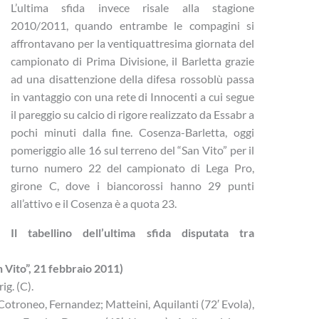
L’ultima sfida invece risale alla stagione
2010/2011, quando entrambe le compagini si
affrontavano per la ventiquattresima giornata del
campionato di Prima Divisione, il Barletta grazie
ad una disattenzione della difesa rossoblù passa
in vantaggio con una rete di Innocenti a cui segue
il pareggio su calcio di rigore realizzato da Essabr a
pochi minuti dalla fine. Cosenza-Barletta, oggi
pomeriggio alle 16 sul terreno del “San Vito” per il
turno numero 22 del campionato di Lega Pro,
girone C, dove i biancorossi hanno 29 punti
all’attivo e il Cosenza è a quota 23.
Il tabellino dell’ultima sfida disputata tra
ito”, 21 febbraio 2011)
ig. (C).
troneo, Fernandez; Matteini, Aquilanti (72′ Evola),