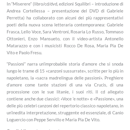
In “Miserere” (libro/cd/dvd, edizioni Squilibri – introduzione di
Andrea Cortellessa – presentazione del DVD di Gabriele
Perretta) ha collaborato con alcuni dei più rappresentativi
poeti della nuova scena letteraria contemporanea: Gabriele
Frasca, Lello Voce, Sara Ventroni, Rosaria Lo Russo, Tommaso
Ottonieri, Enzo Mansueto, con il video-artista Antonello
Matarazzo e con i musicisti Rocco De Rosa, Maria Pia De
Vito e Paolo Fresu.
“Passioni” narra un’improbabile storia d’amore che si snoda
lungo le trame di 15 «canzoni sussurrate», scritte per lo più in
napoletano, la «sacra madrelingua delle passioni». Preghiere
d’amore come tante stazioni di una via Crucis, di una
processione con le sue litanie, i suoi riti. Il cd allegato
contiene anche due classici: «Voce ‘e notte» e «Passione», una
delle più celebri canzoni del repertorio classico napoletano, in
un’inedita interpretazione, struggente ed essenziale, di Canio
Loguercio con Peppe Servillo e Maria Pia De Vito.