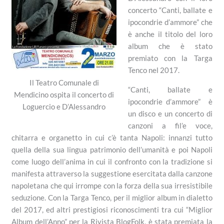
concerto “Canti, ballate e
ipocondrie d’ammore” che
è anche il titolo del loro
album che è stato
premiato con la Targa
Tenco nel 2017.
Il Teatro Comunale di
“Canti, ballate e
Mendicino ospita il concerto di
ipocondrie d’ammore” è
Loguercio e D’Alessandro
un disco e un concerto di
canzoni a fil’e voce,
chitarra e organetto in cui c’è tanta Napoli: innanzi tutto
quella della sua lingua patrimonio dell’umanità e poi Napoli
come luogo dell’anima in cui il confronto con la tradizione si
manifesta attraverso la suggestione esercitata dalla canzone
napoletana che qui irrompe con la forza della sua irresistibile
seduzione. Con la Targa Tenco, per il miglior album in dialetto
del 2017, ed altri prestigiosi riconoscimenti tra cui “Miglior
Album dell’Anno” per la Rivista BlogFolk, è stata premiata la