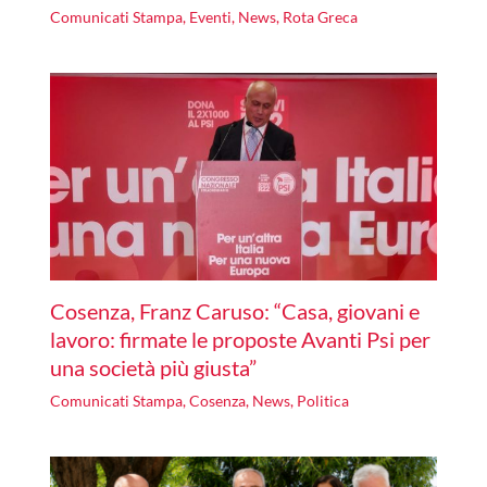
Comunicati Stampa
,
Eventi
,
News
,
Rota Greca
Cosenza, Franz Caruso: “Casa, giovani e
lavoro: firmate le proposte Avanti Psi per
una società più giusta”
Comunicati Stampa
,
Cosenza
,
News
,
Politica