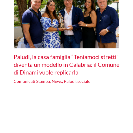
Paludi, la casa famiglia “Teniamoci stretti”
diventa un modello in Calabria: il Comune
di Dinami vuole replicarla
Comunicati Stampa
,
News
,
Paludi
,
sociale