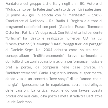
Fondatore del gruppo Little Italy negli anni 80. Autore di
“Kufia, canto per la Palestina” cantato da bambini palestinesi
(il primo 45 giri in edicola con “il manifesto” – 1989).
Conduttore di Audiobox – Rai Radio 1. Regista e autore di
programmi radiofonici con poeti (Gabriele Frasca, Tommaso
Ottonieri, Patrizia Valduga ecc.). Con l’etichetta indipendente
“Officina” ha ideato e realizzato numerosi CD fra cui
“Trasmigrazioni”, “Balkanjia”, “Hata”, “Viaggi fuori dai paraggi”
di Daniele Sepe. Nel 2004 debutta come solista con il
concept-album “Indifferentemente”, breve cerimonia a
domicilio di canzoni appassionate, una performance musicale
prêt à porter, da compiersi nelle case private. In
“Indifferentemente” Canio Loguercio innova e sperimenta,
dando vita a un concerto “love-songs” di un “amore che si
mangia”, rigorosamente in napoletano, sacra madrelingua
delle passioni. La critica, accogliendo con favore questa
produzione musicale, lo ha posto a metà strada tra Battiato e
Laurie Anderson.