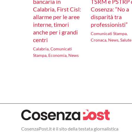
bancaria in
TSRM e PSTRP 
Calabria, First Cisl:
Cosenza: “No a
allarme per le aree
disparità tra
interne, timori
professionisti”
anche per i grandi
Comunicati Stampa
,
centri
Cronaca
,
News
,
Salute
Calabria
,
Comunicati
Stampa
,
Economia
,
News
CosenzaPost.it è il sito della testata giornalistica