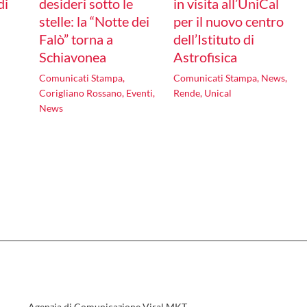
di
desideri sotto le
in visita all’UniCal
stelle: la “Notte dei
per il nuovo centro
Falò” torna a
dell’Istituto di
Schiavonea
Astrofisica
Comunicati Stampa
,
Comunicati Stampa
,
News
,
Corigliano Rossano
,
Eventi
,
Rende
,
Unical
News
Agenzia di Comunicazione Viral MKT