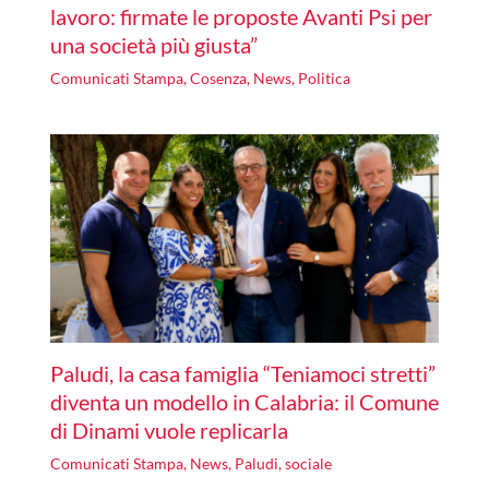
lavoro: firmate le proposte Avanti Psi per
una società più giusta”
Comunicati Stampa
,
Cosenza
,
News
,
Politica
Paludi, la casa famiglia “Teniamoci stretti”
diventa un modello in Calabria: il Comune
di Dinami vuole replicarla
Comunicati Stampa
,
News
,
Paludi
,
sociale