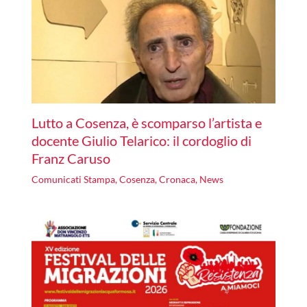
Lutto a Cosenza, è scomparso l’artista e
docente Giulio Telarico: il cordoglio di
Franz Caruso
Comunicati Stampa
,
Cosenza
,
Cronaca
,
News