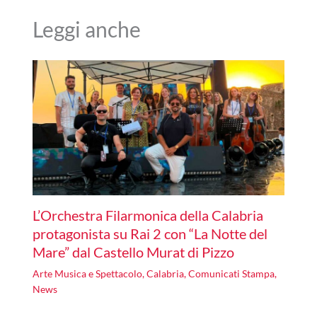
Leggi anche
L’Orchestra Filarmonica della Calabria
protagonista su Rai 2 con “La Notte del
Mare” dal Castello Murat di Pizzo
Arte Musica e Spettacolo
,
Calabria
,
Comunicati Stampa
,
News