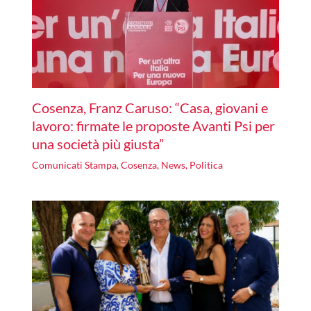
Cosenza, Franz Caruso: “Casa, giovani e
lavoro: firmate le proposte Avanti Psi per
una società più giusta”
Comunicati Stampa
,
Cosenza
,
News
,
Politica