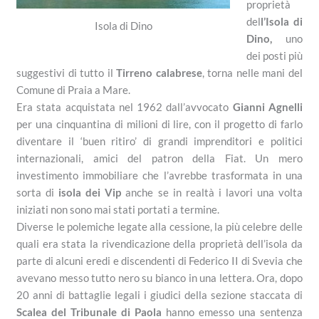
proprietà
del
l’Isola di
Isola di Dino
Dino,
uno
dei posti più
suggestivi di tutto il
Tirreno calabrese
, torna nelle mani del
Comune di Praia a Mare.
Era stata acquistata nel 1962 dall’avvocato
Gianni Agnelli
per una cinquantina di milioni di lire, con il progetto di farlo
diventare il ‘buen ritiro’ di grandi imprenditori e politici
internazionali, amici del patron della Fiat. Un mero
investimento immobiliare che l’avrebbe trasformata in una
sorta di
isola dei Vip
anche se in realtà i lavori una volta
iniziati non sono mai stati portati a termine.
Diverse le polemiche legate alla cessione, la più celebre delle
quali era stata la rivendicazione della proprietà dell’isola da
parte di alcuni eredi e discendenti di Federico II di Svevia che
avevano messo tutto nero su bianco in una lettera. Ora, dopo
20 anni di battaglie legali i giudici della sezione staccata di
Scalea del Tribunale di Paola
hanno emesso una sentenza