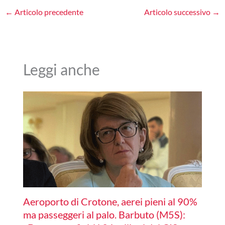
←
Articolo precedente
Articolo successivo
→
Leggi anche
Aeroporto di Crotone, aerei pieni al 90%
ma passeggeri al palo. Barbuto (M5S):