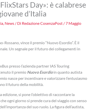
 «FlixStars Day»: è calabrese
giovane d’Italia
ia
,
News
/ Di
Redazione CosenzaPost
/
7 Maggio
-Rossano, vince il premio “Nuovo Esordio”. È il
ale. Un segnale per il futuro dei collegamenti in
ixBus presso l’azienda partner IAS Touring
tenuto il premio
Nuovo Esordio
in quanto autista
premio nasce per incentivare e valorizzare l’entusiasmo
o il futuro della mobilità.
a edizione, si pone l’obiettivo di raccontare la
che ogni giorno si prende cura del viaggio con senso
ell’importanza del suo ruolo. La figura dell’autista,