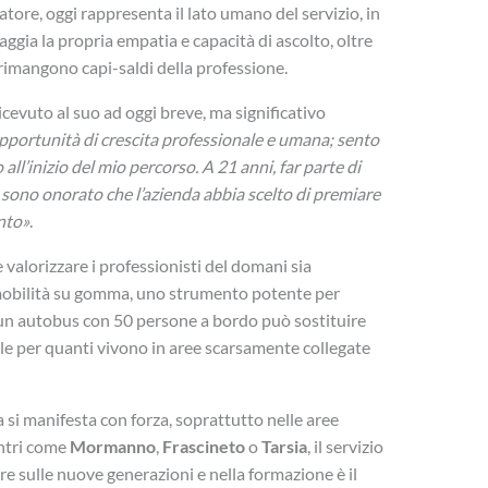
ore, oggi rappresenta il lato umano del servizio, in
aggia la propria empatia e capacità di ascolto, oltre
 rimangono capi-saldi della professione.
icevuto al suo ad oggi breve, ma significativo
pportunità di crescita professionale e umana; sento
ll’inizio del mio percorso. A 21 anni, far parte di
 sono onorato che l’azienda abbia scelto di premiare
nto»
.
alorizzare i professionisti del domani sia
a mobilità su gomma, uno strumento potente per
– un autobus con 50 persone a bordo può sostituire
ale per quanti vivono in aree scarsamente collegate
 si manifesta con forza, soprattutto nelle aree
entri come
Mormanno
,
Frascineto
o
Tarsia
, il servizio
e sulle nuove generazioni e nella formazione è il