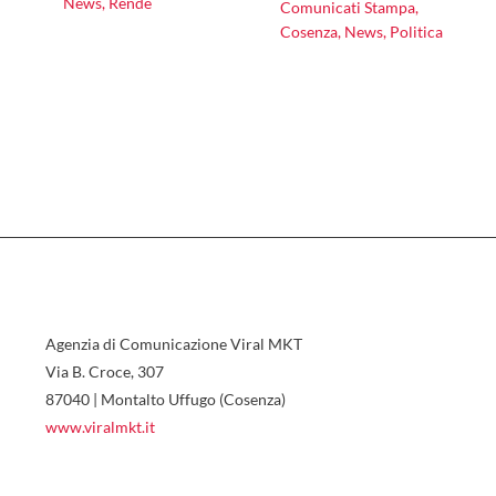
News
,
Rende
Comunicati Stampa
,
Cosenza
,
News
,
Politica
Agenzia di Comunicazione Viral MKT
Via B. Croce, 307
87040 | Montalto Uffugo (Cosenza)
www.viralmkt.it