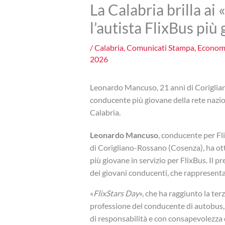
La Calabria brilla ai
l’autista FlixBus più 
/
Calabria
,
Comunicati Stampa
,
Econom
2026
Leonardo Mancuso, 21 anni di Corigliano
conducente più giovane della rete nazion
Calabria.
Leonardo Mancuso
, conducente per Fl
di Corigliano-Rossano (Cosenza), ha ot
più giovane in servizio per FlixBus. Il 
dei giovani conducenti, che rappresentan
«
FlixStars Day
», che ha raggiunto la terz
professione del conducente di autobus, 
di responsabilità e con consapevolezza d