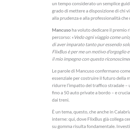
un tempo considerato un semplice guidat
grado di mettere a disposizione di chi vi
alla prudenza e alla professionalità che
Mancuso
ha voluto dedicare il premio r
percorso: «
Vedo ogni viaggio come un’o
di aver imparato tanto pur essendo solo a
FlixBus è per me un motivo d’orgoglio e
il mio impegno con questo riconoscime
Le parole di Mancuso confermano come v
essenziale per costruire il futuro dell
ridurre l’impatto del traffico stradale 
fino a 50 auto private a bordo – e cruci
dai treni.
È un tema, questo, che anche in Calabria
interne: qui, dove FlixBus già collega c
su gomma risulta fondamentale. Investir