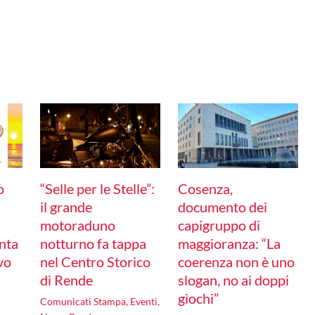
o
“Selle per le Stelle”:
Cosenza,
il grande
documento dei
motoraduno
capigruppo di
nta
notturno fa tappa
maggioranza: “La
ivo
nel Centro Storico
coerenza non è uno
di Rende
slogan, no ai doppi
giochi”
Comunicati Stampa
,
Eventi
,