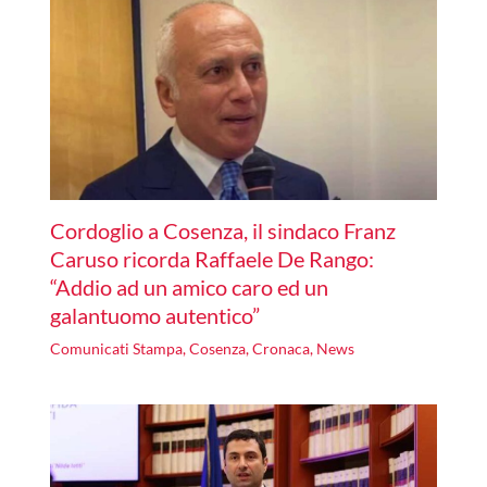
Cordoglio a Cosenza, il sindaco Franz
Caruso ricorda Raffaele De Rango:
“Addio ad un amico caro ed un
galantuomo autentico”
Comunicati Stampa
,
Cosenza
,
Cronaca
,
News