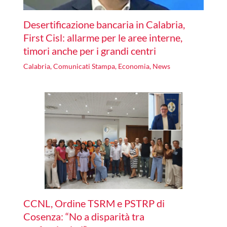
Desertificazione bancaria in Calabria,
First Cisl: allarme per le aree interne,
timori anche per i grandi centri
Calabria
,
Comunicati Stampa
,
Economia
,
News
CCNL, Ordine TSRM e PSTRP di
Cosenza: “No a disparità tra