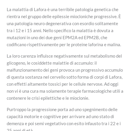
La malattia di Lafora è una terribile patologia genetica che
rientra nel gruppo delle epilessie miocloniche progressive. È
una patologia neuro degenerativa con esordio solitamente
tra i 12 e i 15 anni. Nello specifico la malattia è dovuta a
mutazioni in uno dei due geni EPM2A ed EPM2B, che
codificano rispettivamente per le proteine laforina e malina.
La loro carenza influisce negativamente sul metabolismo del
glicogeno, le cosiddette malattie di accumulo: il
malfunzionamento dei geni provoca un progressivo accumulo
di questa sostanza nel cervello sotto forma di corpi di Lafora,
con effetti altamente tossici per le cellule nervose. Ad oggi
non vi è una cura ma solamente terapie farmacologiche utili a
contenere le crisi epilettiche e le mioclonie.
Purtroppo la progressione porta ad uno spegnimento delle
capacità motorie e cognitive per arrivare ad uno stato di
demenza e poi semi vegetativo con esito infausto tra i 22 e i
25 anni di età.