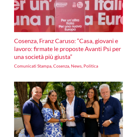
Cosenza, Franz Caruso: “Casa, giovani e
lavoro: firmate le proposte Avanti Psi per
una società più giusta”
Comunicati Stampa
,
Cosenza
,
News
,
Politica