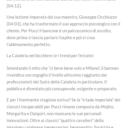
[04:12].
Una lezione imparata dal suo maestro, Giuseppe Occhiuzzo
[04:03], che ha trasformato il suo approccio psicologico con il
cliente. Per Pucci il bancone è un palcoscenico di ascolto,
dove prima si lascia parlare l’ospite e poi si crea
l’abbinamento perfetto.
La Calabria nel bicchiere (e i trend per l’estate)
Smontando il mito che “si beve bene solo a Milano”, il barman
rivendica con orgoglio il livello altissimo raggiunto dai
professionisti del Sud e della Calabria in particolare. Il
pubblico è diventato più consapevole, esigente e preparato.
E per l’imminente stagione estiva? Se la “triade imperiale” dei
classici insuperabili per Pucci rimane composta da Mojito,
Margarita e Daiquiri, non mancano le sue personali
innovazioni. Oltre ai classici “quattro cavalieri” della
mixology calabrese (peperoncino, bergamotto, liquirizia e