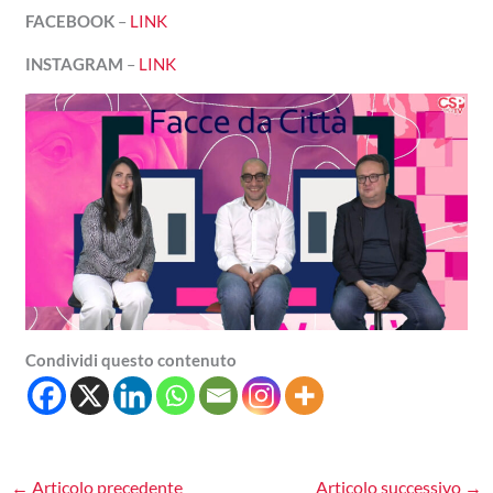
FACEBOOK
–
LINK
INSTAGRAM
–
LINK
Condividi questo contenuto
←
Articolo precedente
Articolo successivo
→