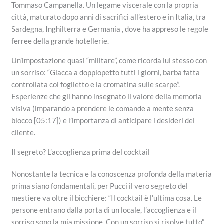
Tommaso Campanella. Un legame viscerale con la propria
città, maturato dopo anni di sacrifici all’estero e in Italia, tra
Sardegna, Inghilterra e Germania , dove ha appreso le regole
ferree della grande hotellerie.
Un’impostazione quasi “militare”, come ricorda lui stesso con
un sorriso: “Giacca a doppiopetto tutti i giorni, barba fatta
controllata col foglietto e la cromatina sulle scarpe”.
Esperienze che gli hanno insegnato il valore della memoria
visiva (imparando a prendere le comande a mente senza
blocco [05:17]) e l’importanza di anticipare i desideri del
cliente.
Il segreto? L’accoglienza prima del cocktail
Nonostante la tecnica e la conoscenza profonda della materia
prima siano fondamentali, per Pucci il vero segreto del
mestiere va oltre il bicchiere: “Il cocktail è l’ultima cosa. Le
persone entrano dalla porta di un locale, l’accoglienza e il
sorriso sono la mia missione. Con un sorriso si risolve tutto”