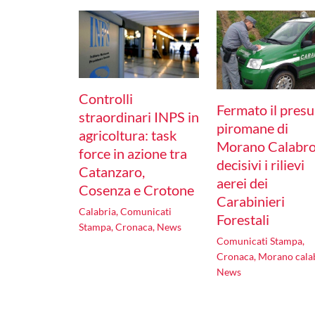
Controlli
Fermato il pres
straordinari INPS in
piromane di
agricoltura: task
Morano Calabro
force in azione tra
decisivi i rilievi
Catanzaro,
aerei dei
Cosenza e Crotone
Carabinieri
Calabria
,
Comunicati
Forestali
Stampa
,
Cronaca
,
News
Comunicati Stampa
,
Cronaca
,
Morano cala
News