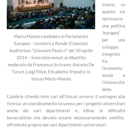
invece, su
quanto sia
necessaria
una politica
“europea”
Mario Maiolo candidato al Parlamento
per uno
Europeo – Incontro a Rende (Cosenza)
sviluppo
Auditorium “Giovanni Paolo II” del 30 aprile
integrato
2014 – Sono intervenuti al dibattito
fra
moderato da Francesca Scrivano: Antonio De
l’economia
Tursni, Luigi Filice, Elisabetta Tripodi e lo
locale e
stesso Mario Maiolo
l’Università
della
Calabria citando temi cari all’Unical, ovvero: il sostegno alla
ricerca; un coordinamento lacunoso per i progetti universitari
anche dei vari dipartimenti e, infine, le difficoltà
burocratiche che devono essere necessariamente snellite,
affrontate proprio dai vari dipartimenti universitari.