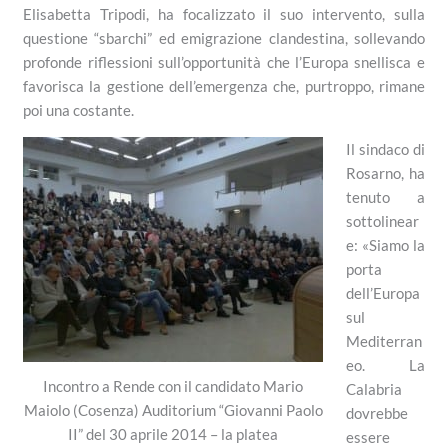
Elisabetta Tripodi, ha focalizzato il suo intervento, sulla
questione “sbarchi” ed emigrazione clandestina, sollevando
profonde riflessioni sull’opportunità che l’Europa snellisca e
favorisca la gestione dell’emergenza che, purtroppo, rimane
poi una costante.
Il sindaco di
Rosarno, ha
tenuto a
sottolinear
e: «Siamo la
porta
dell’Europa
sul
Mediterran
eo. La
Incontro a Rende con il candidato Mario
Calabria
Maiolo (Cosenza) Auditorium “Giovanni Paolo
dovrebbe
II” del 30 aprile 2014 – la platea
essere