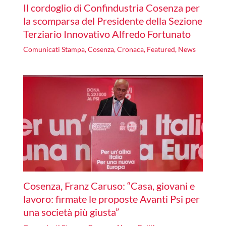
Il cordoglio di Confindustria Cosenza per
la scomparsa del Presidente della Sezione
Terziario Innovativo Alfredo Fortunato
Comunicati Stampa
,
Cosenza
,
Cronaca
,
Featured
,
News
Cosenza, Franz Caruso: “Casa, giovani e
lavoro: firmate le proposte Avanti Psi per
una società più giusta”