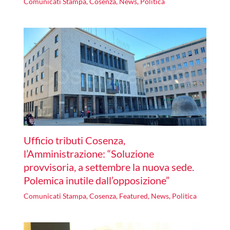
Comunicati Stampa
,
Cosenza
,
News
,
Politica
Ufficio tributi Cosenza,
l’Amministrazione: “Soluzione
provvisoria, a settembre la nuova sede.
Polemica inutile dall’opposizione”
Comunicati Stampa
,
Cosenza
,
Featured
,
News
,
Politica