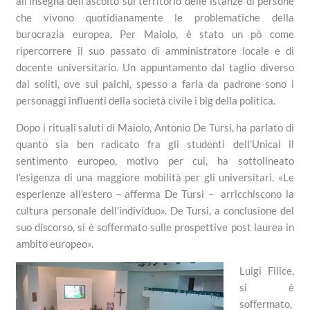
all’insegna dell’ascolto sul territorio delle istanze di persone
che vivono quotidianamente le problematiche della
burocrazia europea. Per Maiolo, è stato un pò come
ripercorrere il suo passato di amministratore locale e di
docente universitario. Un appuntamento dal taglio diverso
dai soliti, ove sui palchi, spesso a farla da padrone sono i
personaggi influenti della società civile i big della politica.
Dopo i rituali saluti di Maiolo, Antonio De Tursi, ha parlato di
quanto sia ben radicato fra gli studenti dell’Unical il
sentimento europeo, motivo per cui, ha sottolineato
l’esigenza di una maggiore mobilità per gli universitari. «Le
esperienze all’estero – afferma De Tursi – arricchiscono la
cultura personale dell’individuo». De Tursi, a conclusione del
suo discorso, si è soffermato sulle prospettive post laurea in
ambito europeo».
Luigi Filice,
si è
soffermato,