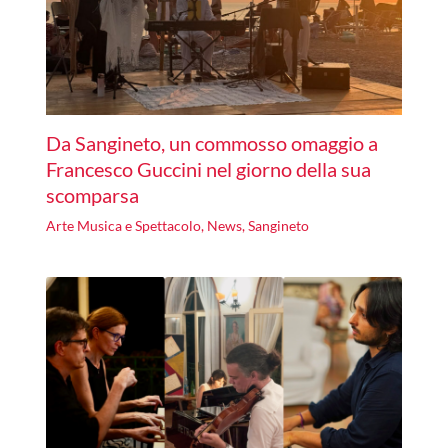
Da Sangineto, un commosso omaggio a
Francesco Guccini nel giorno della sua
scomparsa
Arte Musica e Spettacolo
,
News
,
Sangineto