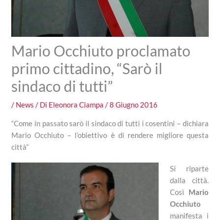
Mario Occhiuto proclamato
primo cittadino, “Sarò il
sindaco di tutti”
/
News
/ Di
Eleonora Ciampa
/
8 Giugno 2016
“Come in passato sarò il sindaco di tutti i cosentini – dichiara
Mario Occhiuto – l’obiettivo è di rendere migliore questa
città”
Si riparte
dalla città.
Così
Mario
Occhiuto
manifesta i