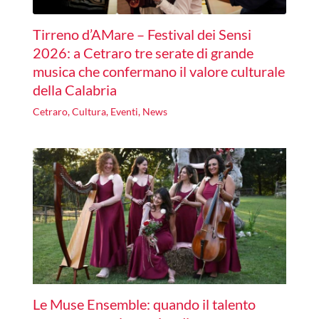
Tirreno d’AMare – Festival dei Sensi
2026: a Cetraro tre serate di grande
musica che confermano il valore culturale
della Calabria
Cetraro
,
Cultura
,
Eventi
,
News
Le Muse Ensemble: quando il talento