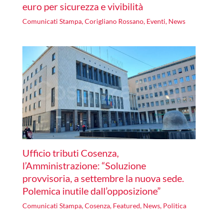
euro per sicurezza e vivibilità
Comunicati Stampa
,
Corigliano Rossano
,
Eventi
,
News
Ufficio tributi Cosenza,
l’Amministrazione: “Soluzione
provvisoria, a settembre la nuova sede.
Polemica inutile dall’opposizione”
Comunicati Stampa
,
Cosenza
,
Featured
,
News
,
Politica