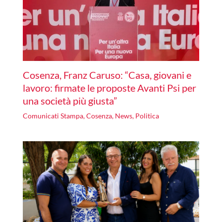
Cosenza, Franz Caruso: “Casa, giovani e
lavoro: firmate le proposte Avanti Psi per
una società più giusta”
Comunicati Stampa
,
Cosenza
,
News
,
Politica