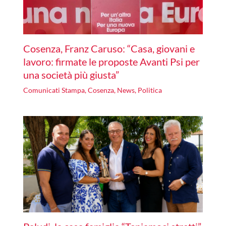
Cosenza, Franz Caruso: “Casa, giovani e
lavoro: firmate le proposte Avanti Psi per
una società più giusta”
Comunicati Stampa
,
Cosenza
,
News
,
Politica