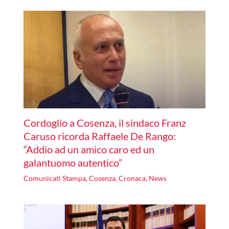
Cordoglio a Cosenza, il sindaco Franz
Caruso ricorda Raffaele De Rango:
“Addio ad un amico caro ed un
galantuomo autentico”
Comunicati Stampa
,
Cosenza
,
Cronaca
,
News