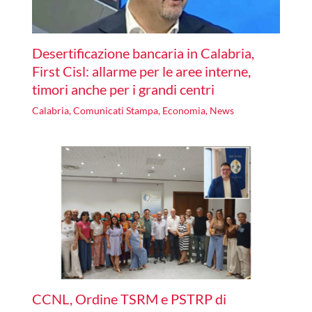
Desertificazione bancaria in Calabria,
First Cisl: allarme per le aree interne,
timori anche per i grandi centri
Calabria
,
Comunicati Stampa
,
Economia
,
News
CCNL, Ordine TSRM e PSTRP di