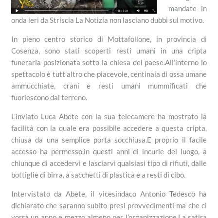
mandate in
onda ieri da Striscia La Notizia non lasciano dubbi sul motivo.
In pieno centro storico di Mottafollone, in provincia di
Cosenza, sono stati scoperti resti umani in una cripta
funeraria posizionata sotto la chiesa del paese.All’interno lo
spettacolo è tutt’altro che piacevole, centinaia di ossa umane
ammucchiate, crani e resti umani mummificati che
fuoriescono dal terreno.
L’inviato Luca Abete con la sua telecamere ha mostrato la
facilità con la quale era possibile accedere a questa cripta,
chiusa da una semplice porta socchiusa.E proprio il facile
accesso ha permesso,in questi anni di incurie del luogo, a
chiunque di accedervi e lasciarvi qualsiasi tipo di rifiuti, dalle
bottiglie di birra, a sacchetti di plastica e a resti di cibo.
Intervistato da Abete, il vicesindaco Antonio Tedesco ha
dichiarato che saranno subito presi provvedimenti ma che ci
vorrà un anno e mezzo almeno per l’organizzazione.La satira