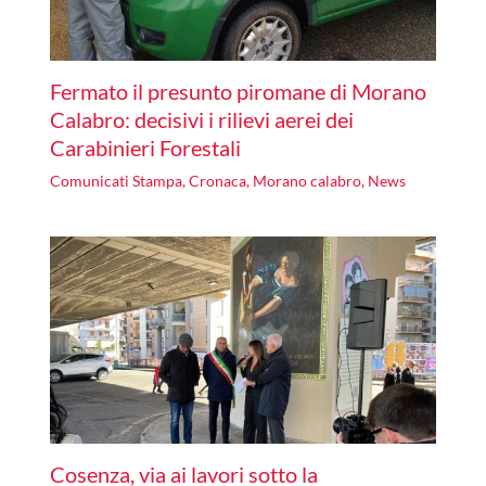
Fermato il presunto piromane di Morano
Calabro: decisivi i rilievi aerei dei
Carabinieri Forestali
Comunicati Stampa
,
Cronaca
,
Morano calabro
,
News
Cosenza, via ai lavori sotto la