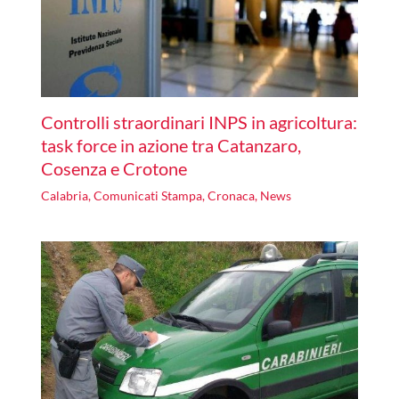
Controlli straordinari INPS in agricoltura:
task force in azione tra Catanzaro,
Cosenza e Crotone
Calabria
,
Comunicati Stampa
,
Cronaca
,
News