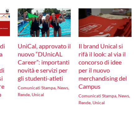
di
UniCal, approvato il
Il brand Unical si
a
nuovo “DUnicAL
rifà il look: al via il
Career”: importanti
concorso di idee
di
novità e servizi per
per il nuovo
i
gli studenti-atleti
merchandising del
re
Campus
Comunicati Stampa
,
News
,
o
Rende
,
Unical
Comunicati Stampa
,
News
,
Rende
,
Unical