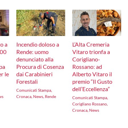
to a
Incendio doloso a
L’Alta Cremeria
600
Rende: uomo
Vitaro trionfa a
denunciato alla
Corigliano-
ppa
Procura di Cosenza
Rossano: ad
er le
dai Carabinieri
Alberto Vitaro il
Forestali
premio “Il Gusto
dell’Eccellenza”
Comunicati Stampa
,
ws
Cronaca
,
News
,
Rende
Comunicati Stampa
,
Corigliano Rossano
,
Cronaca
,
News