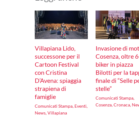
Villapiana Lido,
Invasione di mo
successone per il
Cosenza, oltre 
Cartoon Festival
biker in piazza
con Cristina
Bilotti per la ta
D’Avena: spiaggia
finale di “Selle p
strapiena di
stelle”
famiglie
Comunicati Stampa
,
Cosenza
,
Cronaca
,
Ne
Comunicati Stampa
,
Eventi
,
News
,
Villapiana