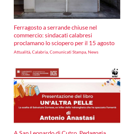
Ferragosto a serrande chiuse nel
commercio: sindacati calabresi
proclamano lo sciopero per il 15 agosto
Attualità
,
Calabria
,
Comunicati Stampa
,
News
A San Leonardo di Cutro, Pedagogia