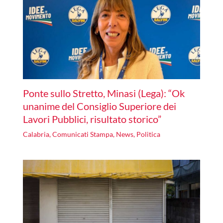
Ponte sullo Stretto, Minasi (Lega): “Ok
unanime del Consiglio Superiore dei
Lavori Pubblici, risultato storico”
Calabria
,
Comunicati Stampa
,
News
,
Politica