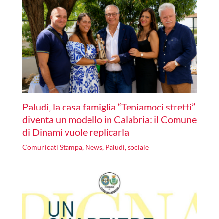
Paludi, la casa famiglia “Teniamoci stretti”
diventa un modello in Calabria: il Comune
di Dinami vuole replicarla
Comunicati Stampa
,
News
,
Paludi
,
sociale