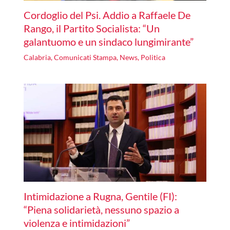
Cordoglio del Psi. Addio a Raffaele De
Rango, il Partito Socialista: “Un
galantuomo e un sindaco lungimirante”
Calabria
,
Comunicati Stampa
,
News
,
Politica
Intimidazione a Rugna, Gentile (FI):
“Piena solidarietà, nessuno spazio a
violenza e intimidazioni”