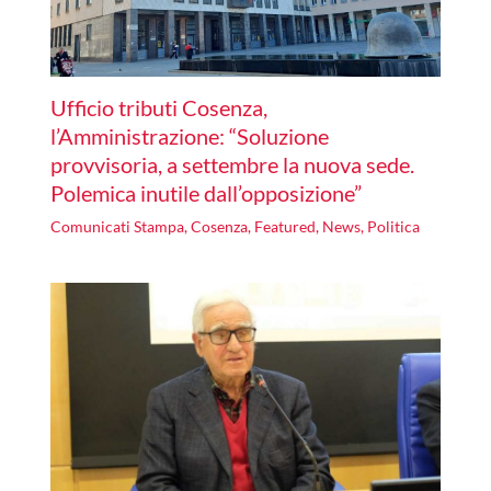
Ufficio tributi Cosenza,
l’Amministrazione: “Soluzione
provvisoria, a settembre la nuova sede.
Polemica inutile dall’opposizione”
Comunicati Stampa
,
Cosenza
,
Featured
,
News
,
Politica