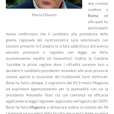
due riunioni
svoltesi a
Mario Oliverio
Roma
ed
alle quali ho
partecipato
hanno confermato che il candidato alla presidenza della
giunta regionale del centrosinistra sarà selezionato con
elezioni primarie. In Calabria lo si farà addirittura attraverso
elezioni promosse e regolate con legge, un fatto
assolutamente inedito ed innovativo”. Inoltre la Calabria
“sarebbe la prima regione dove i cittadini saranno loro a
decidere il candidato presidente recandosi alle urne presso le
sezioni aperte in occasione dei tradizionali turni elettorali.
Bene ha fatto, dunque, il segretario del Pd Ernesto Magorno
ad esprimere apprezzamento per la puntualità con cui la
presidente Antonella Stasi sta con coerenza ed efficacia
applicando la legge regionale approvata nell’agosto del 2009.
Bene ha fatto
Magorno
a dichiarare inoltre la volontà del Pd
calabrese ad avvalersi della facoltà che questa legge assegna