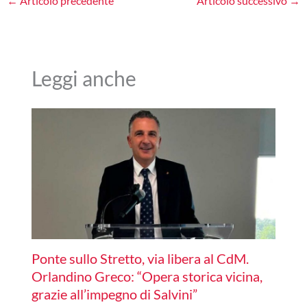
←
Articolo precedente
Articolo successivo
→
Leggi anche
Ponte sullo Stretto, via libera al CdM.
Orlandino Greco: “Opera storica vicina,
grazie all’impegno di Salvini”