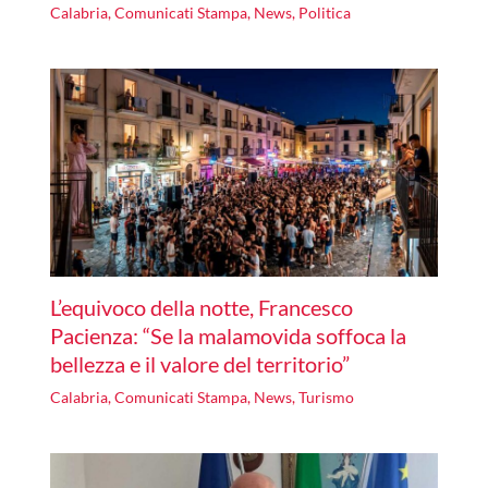
Calabria
,
Comunicati Stampa
,
News
,
Politica
L’equivoco della notte, Francesco
Pacienza: “Se la malamovida soffoca la
bellezza e il valore del territorio”
Calabria
,
Comunicati Stampa
,
News
,
Turismo