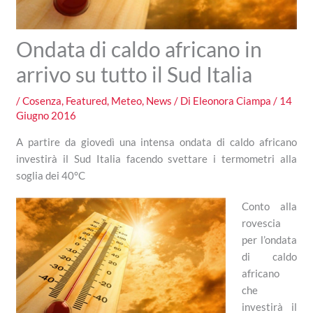
Ondata di caldo africano in
arrivo su tutto il Sud Italia
/
Cosenza
,
Featured
,
Meteo
,
News
/ Di
Eleonora Ciampa
/
14
Giugno 2016
A partire da giovedì una intensa ondata di caldo africano
investirà il Sud Italia facendo svettare i termometri alla
soglia dei 40°C
Conto alla
rovescia
per l’ondata
di caldo
africano
che
investirà il