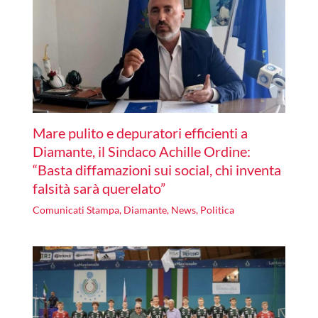
Mare pulito e depuratori efficienti a
Diamante, il Sindaco Achille Ordine:
“Basta diffamazioni sui social, chi inventa
falsità sarà querelato”
Comunicati Stampa
,
Diamante
,
News
,
Politica