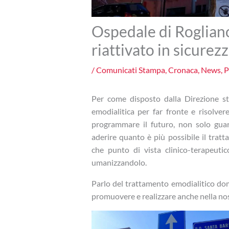
Ospedale di Rogliano,
riattivato in sicurez
/
Comunicati Stampa
,
Cronaca
,
News
,
P
Per come disposto dalla Direzione str
emodialitica per far fronte e risolvere
programmare il futuro, non solo gua
aderire quanto è più possibile il tratt
che punto di vista clinico-terapeuti
umanizzandolo.
Parlo del trattamento emodialitico domi
promuovere e realizzare anche nella nos