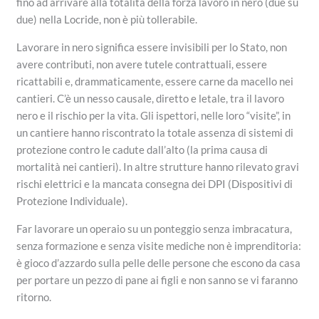
fino ad arrivare alla totalità della forza lavoro in nero (due su
due) nella Locride, non è più tollerabile.
​Lavorare in nero significa essere invisibili per lo Stato, non
avere contributi, non avere tutele contrattuali, essere
ricattabili e, drammaticamente, essere carne da macello nei
cantieri. C’è un nesso causale, diretto e letale, tra il lavoro
nero e il rischio per la vita. Gli ispettori, nelle loro “visite”, in
un cantiere hanno riscontrato la totale assenza di sistemi di
protezione contro le cadute dall’alto (la prima causa di
mortalità nei cantieri). In altre strutture hanno rilevato gravi
rischi elettrici e la mancata consegna dei DPI (Dispositivi di
Protezione Individuale).
​Far lavorare un operaio su un ponteggio senza imbracatura,
senza formazione e senza visite mediche non è imprenditoria:
è gioco d’azzardo sulla pelle delle persone che escono da casa
per portare un pezzo di pane ai figli e non sanno se vi faranno
ritorno.