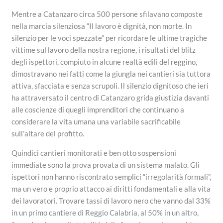
​Mentre a Catanzaro circa 500 persone sfilavano composte
nella marcia silenziosa “Il lavoro è dignità, non morte. In
silenzio per le voci spezzate” per ricordare le ultime tragiche
vittime sul lavoro della nostra regione, i risultati del blitz
degli ispettori, compiuto in alcune realtà edili del reggino,
dimostravano nei fatti come la giungla nei cantieri sia tuttora
attiva, sfacciata e senza scrupoli. Il silenzio dignitoso che ieri
ha attraversato il centro di Catanzaro grida giustizia davanti
alle coscienze di quegli imprenditori che continuano a
considerare la vita umana una variabile sacrificabile
sull’altare del profitto.
​Quindici cantieri monitorati e ben otto sospensioni
immediate sono la prova provata di un sistema malato. Gli
ispettori non hanno riscontrato semplici “irregolarità formali”,
ma un vero e proprio attacco ai diritti fondamentali e alla vita
dei lavoratori. Trovare tassi di lavoro nero che vanno dal 33%
in un primo cantiere di Reggio Calabria, al 50% in un altro,