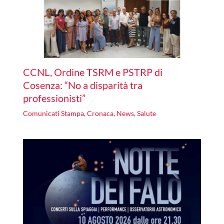
CCNL, Ordine TSRM e PSTRP di
Cosenza: “No a disparità tra
professionisti”
Comunicati Stampa
,
Cronaca
,
News
,
Salute