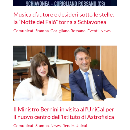
Musica d’autore e desideri sotto le stelle:
la “Notte dei Falò” torna a Schiavonea
Comunicati Stampa
,
Corigliano Rossano
,
Eventi
,
News
Il Ministro Bernini in visita all’UniCal per
il nuovo centro dell’Istituto di Astrofisica
Comunicati Stampa
,
News
,
Rende
,
Unical