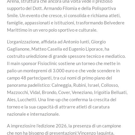
Arena, struttura che ancora una volta vede il prezioso
supporto del Dott. Armando Filomia e della Polisportiva
Smile. Un evento che cresce, si consolida e richiama atleti,
famiglie, appassionati e istituzioni, trasformando Belvedere
Marittimo in un vero polo sportivo e culturale.
L’organizzazione, affidata ad Antonio Iunti, Giorgio
Gaglianone, Matteo Casella ed Eugenio Liporace, ha
costruito un’edizione di grande spessore tecnico e mediatico.
Il main sponsor Fisioclinic sostiene un torneo che mette in
palio un montepremi di 3.000 euro e che vede scendere in
campo 48 partecipanti, tra cui nomi di primo piano del
panorama padelistico: Calneggia, Rubini, Israel, Collosso,
Mazzocchi, Vidal, Brondo, Cover, Veneziano, Irigoitia Belluati,
Ales, Lucchetti. Una line-up che conferma la crescita del
torneo e la sua capacità di attrarre atleti di caratura
nazionale e internazionale.
A impreziosire l’edizione 2026, la presenza di un campione
che non ha bisogno di presentazioni:Vincenzo Iaquinta,