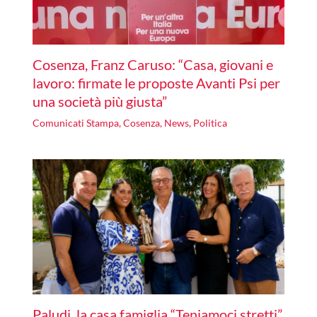
Cosenza, Franz Caruso: “Casa, giovani e
lavoro: firmate le proposte Avanti Psi per
una società più giusta”
Comunicati Stampa
,
Cosenza
,
News
,
Politica
Paludi, la casa famiglia “Teniamoci stretti”