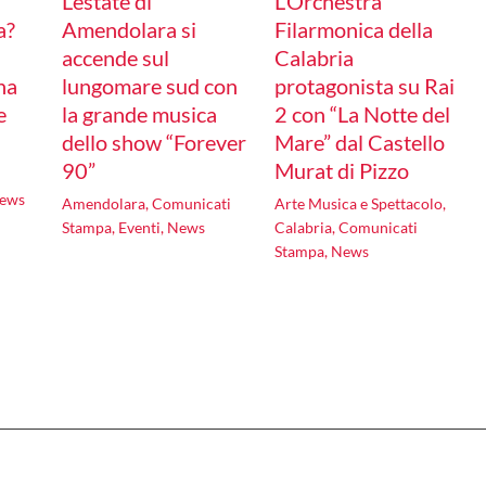
L’estate di
L’Orchestra
a?
Amendolara si
Filarmonica della
accende sul
Calabria
na
lungomare sud con
protagonista su Rai
e
la grande musica
2 con “La Notte del
dello show “Forever
Mare” dal Castello
90”
Murat di Pizzo
ews
Amendolara
,
Comunicati
Arte Musica e Spettacolo
,
Stampa
,
Eventi
,
News
Calabria
,
Comunicati
Stampa
,
News