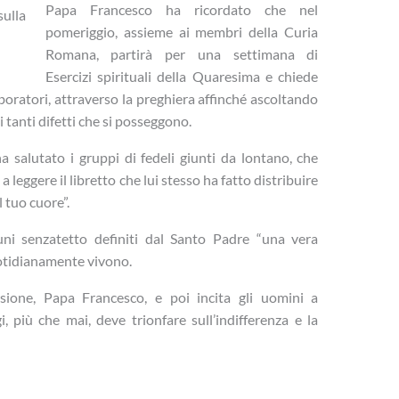
Papa Francesco ha ricordato che nel
sulla
pomeriggio, assieme ai membri della Curia
Romana, partirà per una settimana di
Esercizi spirituali della Quaresima e chiede
laboratori, attraverso la preghiera affinché ascoltando
 tanti difetti che si posseggono.
 salutato i gruppi di fedeli giunti da lontano, che
 a leggere il libretto che lui stesso ha fatto distribuire
il tuo cuore”.
lcuni senzatetto definiti dal Santo Padre “una vera
uotidianamente vivono.
sione, Papa Francesco, e poi incita gli uomini a
, più che mai, deve trionfare sull’indifferenza e la