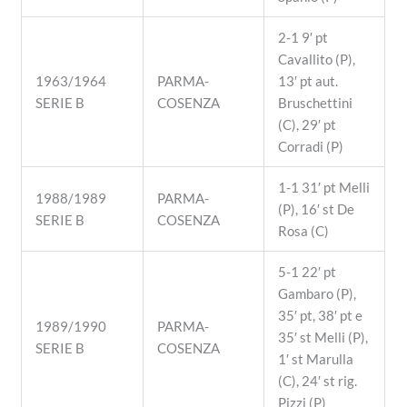
2-1 9′ pt
Cavallito (P),
1963/1964
PARMA-
13′ pt aut.
SERIE B
COSENZA
Bruschettini
(C), 29′ pt
Corradi (P)
1-1 31′ pt Melli
1988/1989
PARMA-
(P), 16′ st De
SERIE B
COSENZA
Rosa (C)
5-1 22′ pt
Gambaro (P),
35′ pt, 38′ pt e
1989/1990
PARMA-
35′ st Melli (P),
SERIE B
COSENZA
1′ st Marulla
(C), 24′ st rig.
Pizzi (P)