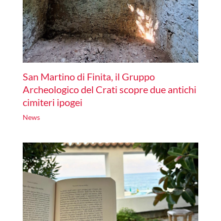
San Martino di Finita, il Gruppo
Archeologico del Crati scopre due antichi
cimiteri ipogei
News