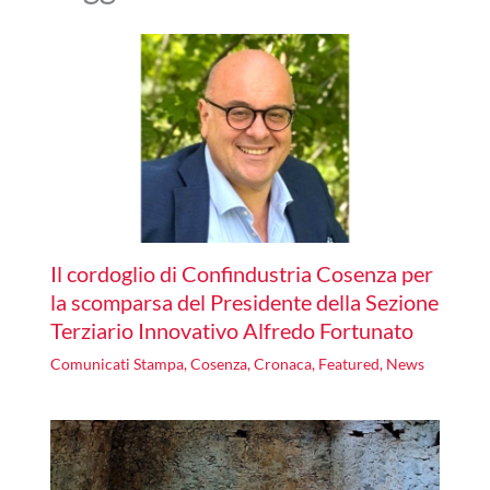
Il cordoglio di Confindustria Cosenza per
la scomparsa del Presidente della Sezione
Terziario Innovativo Alfredo Fortunato
Comunicati Stampa
,
Cosenza
,
Cronaca
,
Featured
,
News