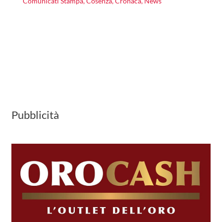
Comunicati Stampa
,
Cosenza
,
Cronaca
,
News
Pubblicità