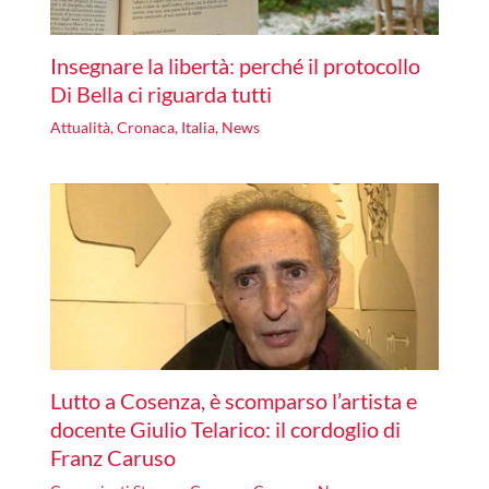
Insegnare la libertà: perché il protocollo
Di Bella ci riguarda tutti
Attualità
,
Cronaca
,
Italia
,
News
Lutto a Cosenza, è scomparso l’artista e
docente Giulio Telarico: il cordoglio di
Franz Caruso