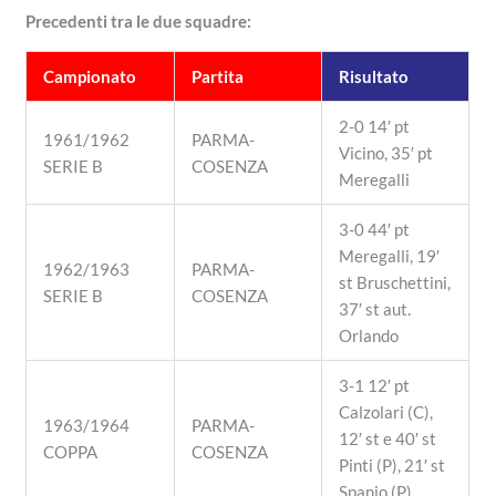
Precedenti tra le due squadre:
Campionato
Partita
Risultato
2-0 14′ pt
1961/1962
PARMA-
Vicino, 35′ pt
SERIE B
COSENZA
Meregalli
3-0 44′ pt
Meregalli, 19′
1962/1963
PARMA-
st Bruschettini,
SERIE B
COSENZA
37′ st aut.
Orlando
3-1 12′ pt
Calzolari (C),
1963/1964
PARMA-
12′ st e 40′ st
COPPA
COSENZA
Pinti (P), 21′ st
Spanio (P)