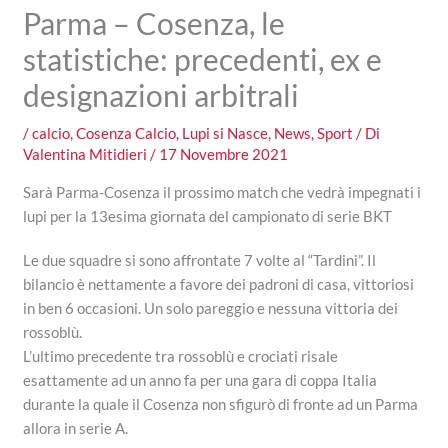
Parma – Cosenza, le
statistiche: precedenti, ex e
designazioni arbitrali
/
calcio
,
Cosenza Calcio
,
Lupi si Nasce
,
News
,
Sport
/ Di
Valentina Mitidieri
/
17 Novembre 2021
Sarà Parma-Cosenza il prossimo match che vedrà impegnati i
lupi per la 13esima giornata del campionato di serie BKT
Le due squadre si sono affrontate 7 volte al “Tardini”. Il
bilancio è nettamente a favore dei padroni di casa, vittoriosi
in ben 6 occasioni. Un solo pareggio e nessuna vittoria dei
rossoblù.
L’ultimo precedente tra rossoblù e crociati risale
esattamente ad un anno fa per una gara di coppa Italia
durante la quale il Cosenza non sfigurò di fronte ad un Parma
allora in serie A.