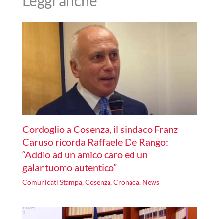
Leggi anche
Cordoglio a Cosenza, il sindaco Franz
Caruso ricorda Raffaele De Rango:
“Addio ad un amico caro ed un
galantuomo autentico”
Comunicati Stampa
,
Cosenza
,
Cronaca
,
News