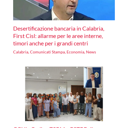
Desertificazione bancaria in Calabria,
First Cisl: allarme per le aree interne,
timori anche per i grandi centri
Calabria
,
Comunicati Stampa
,
Economia
,
News