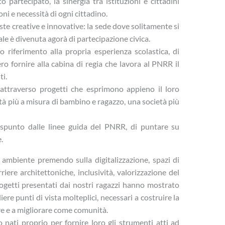
artecipato, la sinergia tra istituzioni e cittadini
ni e necessità di ogni cittadino.
ste creative e innovative: la sede dove solitamente si
le è divenuta agorà di partecipazione civica.
 riferimento alla propria esperienza scolastica, di
o fornire alla cabina di regia che lavora al PNRR il
i.
 attraverso progetti che esprimono appieno il loro
città più a misura di bambino e ragazzo, una società più
spunto dalle linee guida del PNRR, di puntare su
.
 ambiente premendo sulla digitalizzazione, spazi di
riere architettoniche, inclusività, valorizzazione del
rogetti presentati dai nostri ragazzi hanno mostrato
iere punti di vista molteplici, necessari a costruire la
ere e a migliorare come comunità.
o nati proprio per fornire loro gli strumenti atti ad