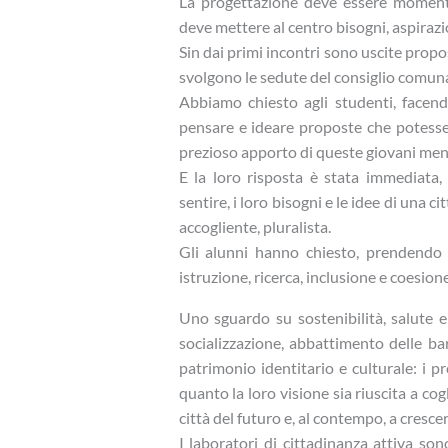
La progettazione deve essere momento p
deve mettere al centro bisogni, aspirazio
Sin dai primi incontri sono uscite propo
svolgono le sedute del consiglio comuna
Abbiamo chiesto agli studenti, facendo
pensare e ideare proposte che potesser
prezioso apporto di queste giovani ment
E la loro risposta è stata immediata,
sentire, i loro bisogni e le idee di una 
accogliente, pluralista.
Gli alunni hanno chiesto, prendendo 
istruzione, ricerca, inclusione e coesione
Uno sguardo su sostenibilità, salute e
socializzazione, abbattimento delle bar
patrimonio identitario e culturale: i p
quanto la loro visione sia riuscita a cogl
città del futuro e, al contempo, a cresc
I laboratori di cittadinanza attiva son