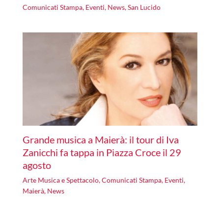
Comunicati Stampa
,
Eventi
,
News
,
San Lucido
Grande musica a Maierà: il tour di Iva
Zanicchi fa tappa in Piazza Croce il 29
agosto
Arte Musica e Spettacolo
,
Comunicati Stampa
,
Eventi
,
Maierà
,
News