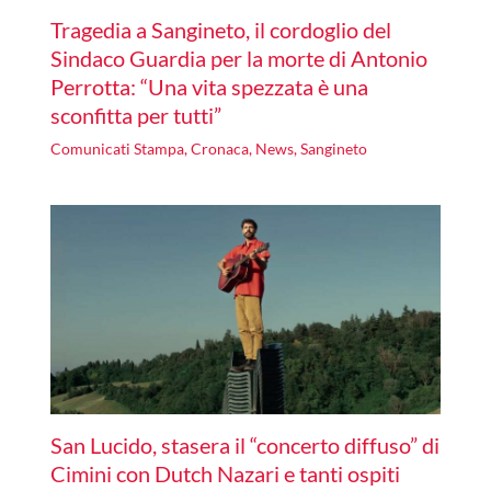
Tragedia a Sangineto, il cordoglio del
Sindaco Guardia per la morte di Antonio
Perrotta: “Una vita spezzata è una
sconfitta per tutti”
Comunicati Stampa
,
Cronaca
,
News
,
Sangineto
San Lucido, stasera il “concerto diffuso” di
Cimini con Dutch Nazari e tanti ospiti