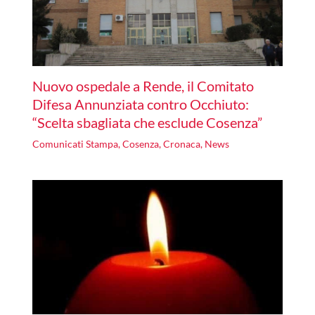
Nuovo ospedale a Rende, il Comitato
Difesa Annunziata contro Occhiuto:
“Scelta sbagliata che esclude Cosenza”
Comunicati Stampa
,
Cosenza
,
Cronaca
,
News