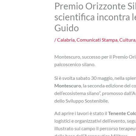
Premio Orizzonte Sil
scientifica incontra
Guido
/
Calabria
,
Comunicati Stampa
,
Cultura
Montescuro, successo per il Premio Oriz
palcoscenico silano.
Si è svolta sabato 30 maggio, nella sple
Montescuro
, la seconda edizione del 
dell’ecosistema silano”, promosso dall’A
dello Sviluppo Sostenibile.
Ad aprire i lavori è stato il
Tenente Colo
logistici e organizzativi dell’evento, 
illustrato sul campo il percorso terapeut
dalla base dell’Aeronautica Militare.