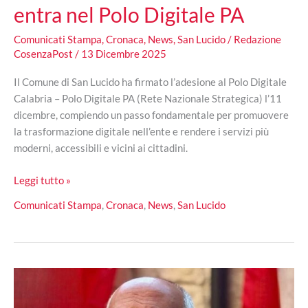
entra nel Polo Digitale PA
Comunicati Stampa
,
Cronaca
,
News
,
San Lucido
/
Redazione
CosenzaPost
/
13 Dicembre 2025
Il Comune di San Lucido ha firmato l’adesione al Polo Digitale
Calabria – Polo Digitale PA (Rete Nazionale Strategica) l’11
dicembre, compiendo un passo fondamentale per promuovere
la trasformazione digitale nell’ente e rendere i servizi più
moderni, accessibili e vicini ai cittadini.
San
Leggi tutto »
Lucido
Comunicati Stampa
,
Cronaca
,
News
,
San Lucido
accelera
sulla
digitalizzazione:
il
Comune
entra