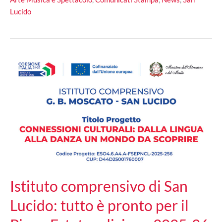
terza
Lucido
Gara
di
Monologhi:
domenica
18
finalisti
si
sfidano
al
Chiostro
Comunale
Istituto comprensivo di San
Lucido: tutto è pronto per il