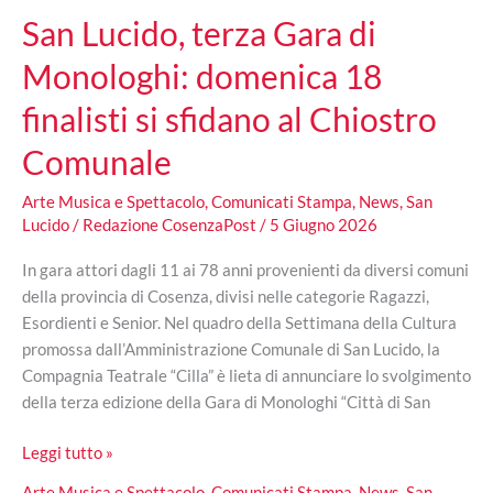
San Lucido, terza Gara di
Monologhi: domenica 18
finalisti si sfidano al Chiostro
Comunale
Arte Musica e Spettacolo
,
Comunicati Stampa
,
News
,
San
Lucido
/
Redazione CosenzaPost
/
5 Giugno 2026
In gara attori dagli 11 ai 78 anni provenienti da diversi comuni
della provincia di Cosenza, divisi nelle categorie Ragazzi,
Esordienti e Senior. Nel quadro della Settimana della Cultura
promossa dall’Amministrazione Comunale di San Lucido, la
Compagnia Teatrale “Cilla” è lieta di annunciare lo svolgimento
della terza edizione della Gara di Monologhi “Città di San
San
Leggi tutto »
Lucido,
Arte Musica e Spettacolo
,
Comunicati Stampa
,
News
,
San