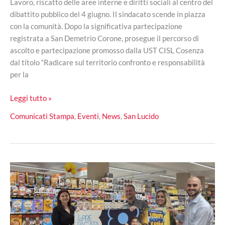
Lavoro, riscatto delle aree interne e diritti sociali al centro del
dibattito pubblico del 4 giugno. Il sindacato scende in piazza
con la comunità. Dopo la significativa partecipazione
registrata a San Demetrio Corone, prosegue il percorso di
ascolto e partecipazione promosso dalla UST CISL Cosenza
dal titolo “Radicare sul territorio confronto e responsabilità
per la
Il
Leggi tutto »
“tour
Comunicati Stampa
,
Eventi
,
News
,
San Lucido
dell’ascolto”
Cisl
fa
tappa
a
San
Lucido:
un’occasione
per