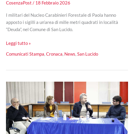
CosenzaPost
/
18 Febbraio 2026
I militari del Nucleo Carabinieri Forestale di Paola hanno
apposto i sigilli a un’area di mille metri quadrati in località
“Deuda”, nel Comune di San Lucido.
San
Leggi tutto »
Lucido,
Comunicati Stampa
,
Cronaca
,
News
,
San Lucido
sequestrato
cimitero
di
auto
sulla
SS18:
33
veicoli
abbandonati