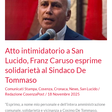
nel
Polo
Digitale
PA
Atto intimidatorio a San
Lucido, Franz Caruso esprime
solidarietà al Sindaco De
Tommaso
Comunicati Stampa
,
Cosenza
,
Cronaca
,
News
,
San Lucido
/
Redazione CosenzaPost
/
18 Novembre 2025
“Esprimo, a nome mio personale e dell’intera amministrazione
comunale, solidarietà e vicinanza a Cosimo De Tommaso,