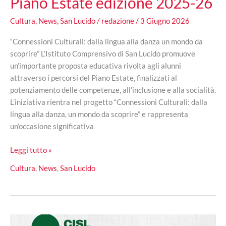
Piano Estate edizione 2025-26
Cultura
,
News
,
San Lucido
/
redazione
/
3 Giugno 2026
“Connessioni Culturali: dalla lingua alla danza un mondo da
scoprire” L’Istituto Comprensivo di San Lucido promuove
un’importante proposta educativa rivolta agli alunni
attraverso i percorsi del Piano Estate, finalizzati al
potenziamento delle competenze, all’inclusione e alla socialità.
L’iniziativa rientra nel progetto “Connessioni Culturali: dalla
lingua alla danza, un mondo da scoprire” e rappresenta
un’occasione significativa
Istituto
Leggi tutto »
comprensivo
Cultura
,
News
,
San Lucido
di
San
Lucido:
tutto
è