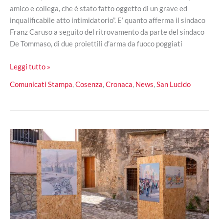
amico e collega, che è stato fatto oggetto di un grave ed
inqualificabile atto intimidatorio”. E’ quanto afferma il sindaco
Franz Caruso a seguito del ritrovamento da parte del sindaco
De Tommaso, di due proiettili d’arma da fuoco poggiati
Atto
Leggi tutto »
intimidatorio
Comunicati Stampa
,
Cosenza
,
Cronaca
,
News
,
San Lucido
a
San
Lucido,
Franz
Caruso
esprime
solidarietà
al
Sindaco
De
Tommaso