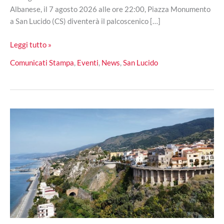
Albanese, il 7 agosto 2026 alle ore 22:00, Piazza Monumento
a San Lucido (CS) diventerà il palcoscenico […]
San
Leggi tutto »
Lucido
Comunicati Stampa
,
Eventi
,
News
,
San Lucido
ospita
le
grandi
voci
della
Rai
per
la
rassegna
culturale
“Luci…
di
Calabria”