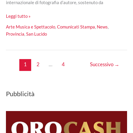
internazionale di fotografia d’autore, sostenuto da
San
Leggi tutto »
Lucido,
Arte Musica e Spettacolo
,
Comunicati Stampa
,
News
,
il
Provincia
,
San Lucido
Fotografia
Calabria
Festival
accoglie
1
2
…
4
Successivo
→
autori
internazionali
per
esplorare
Pubblicità
le
“Radici
comuni”