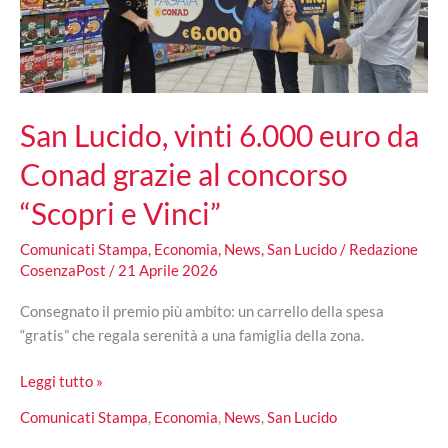
ripensare
il
futuro
del
Tirreno
San Lucido, vinti 6.000 euro da
Conad grazie al concorso
“Scopri e Vinci”
Comunicati Stampa
,
Economia
,
News
,
San Lucido
/
Redazione
CosenzaPost
/
21 Aprile 2026
Consegnato il premio più ambito: un carrello della spesa
“gratis” che regala serenità a una famiglia della zona.
San
Leggi tutto »
Lucido,
Comunicati Stampa
,
Economia
,
News
,
San Lucido
vinti