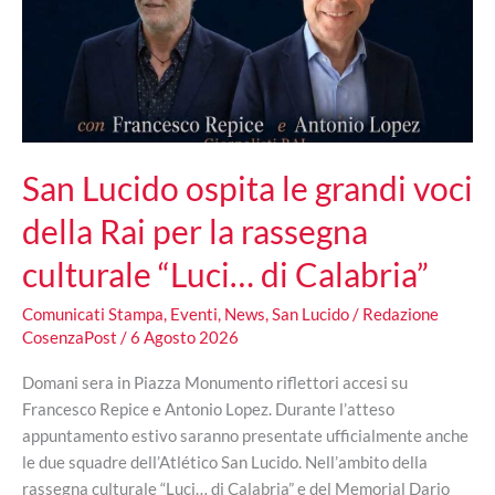
San Lucido ospita le grandi voci
della Rai per la rassegna
culturale “Luci… di Calabria”
Comunicati Stampa
,
Eventi
,
News
,
San Lucido
/
Redazione
CosenzaPost
/
6 Agosto 2026
Domani sera in Piazza Monumento riflettori accesi su
Francesco Repice e Antonio Lopez. Durante l’atteso
appuntamento estivo saranno presentate ufficialmente anche
le due squadre dell’Atlético San Lucido. Nell’ambito della
rassegna culturale “Luci… di Calabria” e del Memorial Dario