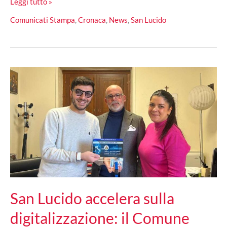
San
Leggi tutto »
Lucido,
Comunicati Stampa
,
Cronaca
,
News
,
San Lucido
presentato
Civiglio:
la
tecnologia
che
fa
parlare
il
territorio
San Lucido accelera sulla
digitalizzazione: il Comune