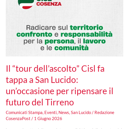
pronto
per
il
Piano
Estate
edizione
2025-
26
Il “tour dell’ascolto” Cisl fa
tappa a San Lucido:
un’occasione per ripensare il
futuro del Tirreno
Comunicati Stampa
,
Eventi
,
News
,
San Lucido
/
Redazione
CosenzaPost
/
1 Giugno 2026