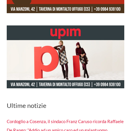
Ultime notizie
Cordoglio a Cosenza, il sindaco Franz Caruso ricorda Raffaele
De Rango: “Addio ad un amico caro ed un galantuomo