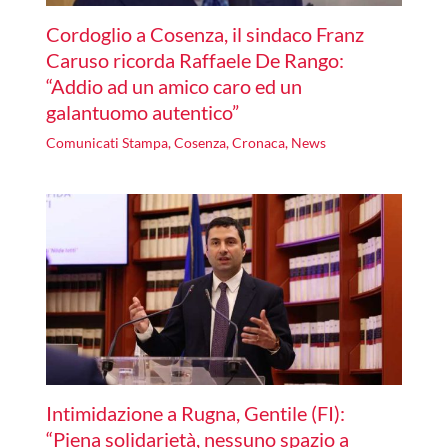
Cordoglio a Cosenza, il sindaco Franz
Caruso ricorda Raffaele De Rango:
“Addio ad un amico caro ed un
galantuomo autentico”
Comunicati Stampa
,
Cosenza
,
Cronaca
,
News
Intimidazione a Rugna, Gentile (FI):
“Piena solidarietà, nessuno spazio a