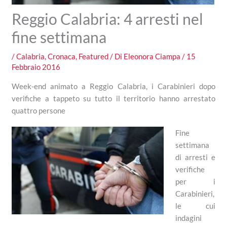
Reggio Calabria: 4 arresti nel
fine settimana
/
Calabria
,
Cronaca
,
Featured
/ Di
Eleonora Ciampa
/
15
Febbraio 2016
Week-end animato a Reggio Calabria, i Carabinieri dopo
verifiche a tappeto su tutto il territorio hanno arrestato
quattro persone
Fine
settimana
di arresti e
verifiche
per i
Carabinieri,
le cui
indagini