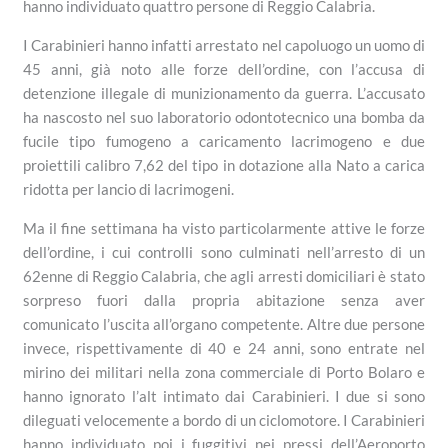
hanno individuato quattro persone di Reggio Calabria.
I Carabinieri hanno infatti arrestato nel capoluogo un uomo di
45 anni, già noto alle forze dell’ordine, con l’accusa di
detenzione illegale di munizionamento da guerra. L’accusato
ha nascosto nel suo laboratorio odontotecnico una bomba da
fucile tipo fumogeno a caricamento lacrimogeno e due
proiettili calibro 7,62 del tipo in dotazione alla Nato a carica
ridotta per lancio di lacrimogeni.
Ma il fine settimana ha visto particolarmente attive le forze
dell’ordine, i cui controlli sono culminati nell’arresto di un
62enne di Reggio Calabria, che agli arresti domiciliari è stato
sorpreso fuori dalla propria abitazione senza aver
comunicato l’uscita all’organo competente. Altre due persone
invece, rispettivamente di 40 e 24 anni, sono entrate nel
mirino dei militari nella zona commerciale di Porto Bolaro e
hanno ignorato l’alt intimato dai Carabinieri. I due si sono
dileguati velocemente a bordo di un ciclomotore. I Carabinieri
hanno individuato poi i fuggitivi nei pressi dell’Aeroporto