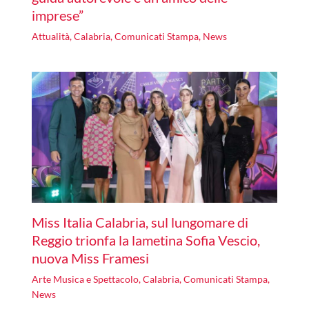
imprese”
Attualità
,
Calabria
,
Comunicati Stampa
,
News
Miss Italia Calabria, sul lungomare di
Reggio trionfa la lametina Sofia Vescio,
nuova Miss Framesi
Arte Musica e Spettacolo
,
Calabria
,
Comunicati Stampa
,
News