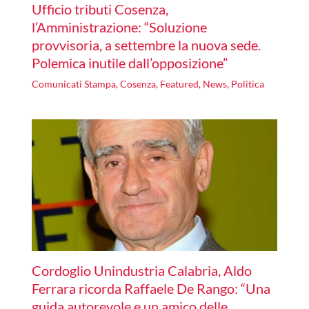
Ufficio tributi Cosenza,
l’Amministrazione: “Soluzione
provvisoria, a settembre la nuova sede.
Polemica inutile dall’opposizione”
Comunicati Stampa
,
Cosenza
,
Featured
,
News
,
Politica
Cordoglio Unindustria Calabria, Aldo
Ferrara ricorda Raffaele De Rango: “Una
guida autorevole e un amico delle