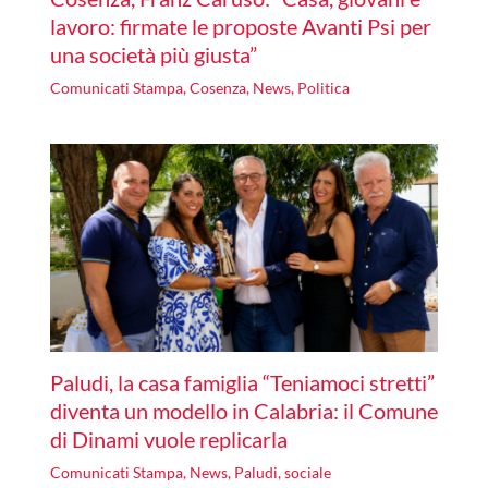
lavoro: firmate le proposte Avanti Psi per
una società più giusta”
Comunicati Stampa
,
Cosenza
,
News
,
Politica
Paludi, la casa famiglia “Teniamoci stretti”
diventa un modello in Calabria: il Comune
di Dinami vuole replicarla
Comunicati Stampa
,
News
,
Paludi
,
sociale