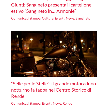
Giunti: Sangineto presenta il cartellone
estivo “Sangineto in… Armonie”
Comunicati Stampa
,
Cultura
,
Eventi
,
News
,
Sangineto
“Selle per le Stelle”: il grande motoraduno
notturno fa tappa nel Centro Storico di
Rende
Comunicati Stampa
,
Eventi
,
News
,
Rende