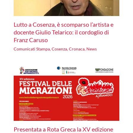
Lutto a Cosenza, è scomparso l’artista e
docente Giulio Telarico: il cordoglio di
Franz Caruso
Comunicati Stampa
,
Cosenza
,
Cronaca
,
News
Presentata a Rota Greca la XV edizione