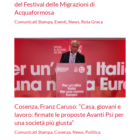
del Festival delle Migrazioni di
Acquaformosa
Comunicati Stampa
,
Eventi
,
News
,
Rota Greca
Cosenza, Franz Caruso: “Casa, giovani e
lavoro: firmate le proposte Avanti Psi per
una società più giusta”
Comunicati Stampa
,
Cosenza
,
News
,
Politica