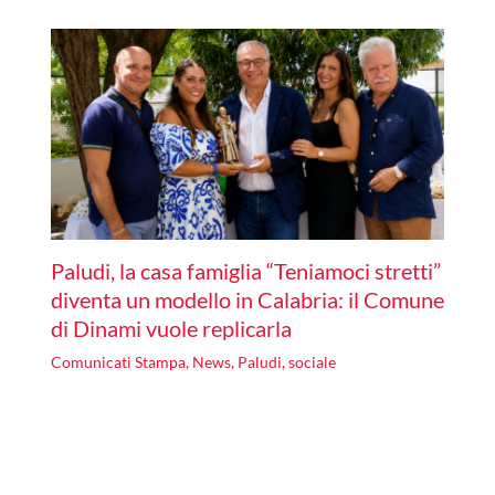
Paludi, la casa famiglia “Teniamoci stretti”
diventa un modello in Calabria: il Comune
di Dinami vuole replicarla
Comunicati Stampa
,
News
,
Paludi
,
sociale