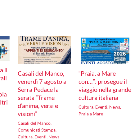
 il
Casali del Manco,
“Praia, a Mare
ail
venerdì 7 agosto a
con…”: prosegue il
Serra Pedace la
viaggio nella grande
ola
serata “Trame
cultura italiana
ltri
d’anima, versi e
Cultura
,
Eventi
,
News
,
visioni”
Praia a Mare
s
Casali del Manco
,
Comunicati Stampa
,
Cultura
,
Eventi
,
News