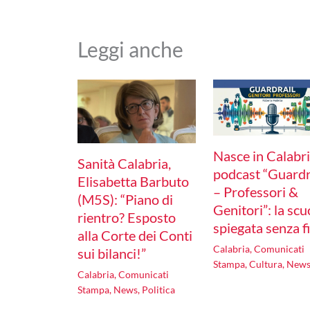
Leggi anche
Nasce in Calabria
Sanità Calabria,
podcast “Guardr
Elisabetta Barbuto
– Professori &
(M5S): “Piano di
Genitori”: la scu
rientro? Esposto
spiegata senza fi
alla Corte dei Conti
Calabria
,
Comunicati
sui bilanci!”
Stampa
,
Cultura
,
New
Calabria
,
Comunicati
Stampa
,
News
,
Politica