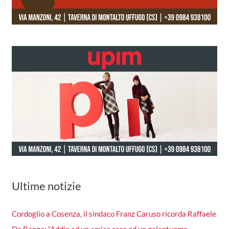
Ultime notizie
Cordoglio a Cosenza, il sindaco Franz Caruso ricorda Raffaele
De Rango: “Addio ad un amico caro ed un galantuomo