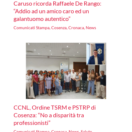
Caruso ricorda Raffaele De Rango:
“Addio ad un amico caro ed un
galantuomo autentico”
Comunicati Stampa
,
Cosenza
,
Cronaca
,
News
CCNL, Ordine TSRM e PSTRP di
Cosenza: “No a disparità tra
professionisti”
Comunicati Stampa
,
Cronaca
,
News
,
Salute