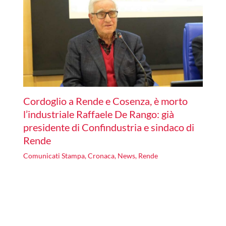
Cordoglio a Rende e Cosenza, è morto
l’industriale Raffaele De Rango: già
presidente di Confindustria e sindaco di
Rende
Comunicati Stampa
,
Cronaca
,
News
,
Rende