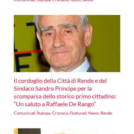
Il cordoglio della Città di Rende e del
Sindaco Sandro Principe per la
scomparsa dello storico primo cittadino:
“Un saluto a Raffaele De Rango”
Comunicati Stampa
,
Cronaca
,
Featured
,
News
,
Rende