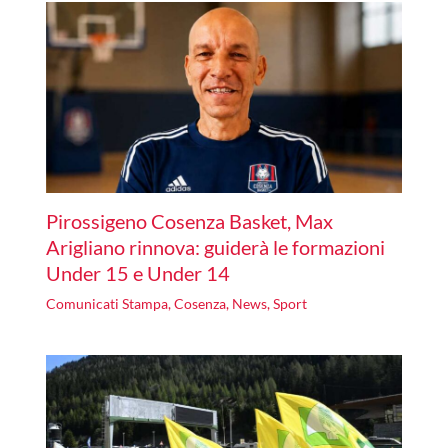
Pirossigeno Cosenza Basket, Max
Arigliano rinnova: guiderà le formazioni
Under 15 e Under 14
Comunicati Stampa
,
Cosenza
,
News
,
Sport