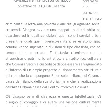
“Rivitalizzare il centro storico”, nuovo
contrasto
obiettivo della Cgil di Cosenza
alla
corruzione
e alla micro
criminalità, la lotta alla povertà e alle disuguaglianze sociali
crescenti. Bisogna
avviare
una
mappatura
di chi abita nel
quartiere ed in quali condizioni, quali sono i servizi urbani
presenti e quali quelli igienico-sanitari, se esistono spazi
comuni, vanno superate le divisioni di tipo classista, che nel
tempo si sono create. E tuttavia riteniamo che lo
straordinario patrimonio artistico, architettonico, culturale
che
Cosenza Vecchia custodisce debba essere salvaguardato
all’interno di un ampio progetto di risanamento strutturale
dei rioni che la compongono
. E non solo il rilancio di Cosenza
passa dal rilancio della sua storia, ma anche la realizzazione
dell’Area Urbana passa dal Centro Storico di Cosenza.
C’è bisogno però di chiarezza e onestà intellettuale, c’è
bisogno di coraggio e di avere una visione culturalmente