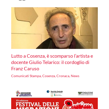
Lutto a Cosenza, è scomparso l’artista e
docente Giulio Telarico: il cordoglio di
Franz Caruso
Comunicati Stampa
,
Cosenza
,
Cronaca
,
News