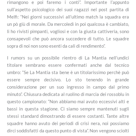
rimangono e poi faremo i conti”. Importante l’appunto
sull’aspetto psicologico dei suoi ragazzi nel post partita di
Melfi: “Nei giorni successivi all’ultimo match la squadra era
un pò giù di morale. Da mercoledì in poi qualcosa è cambiato,
li ho rivisti pimpanti, vogliosi e con la giusta cattiveria, sono
consapevoli che può ancora succedere di tutto. Le squadre
sopra di noi non sono esenti da cali di rendimento”.
I rumors su un possibile rientro di La Mantia nell’undici
titolare sembrano essere confermati anche dal tecnico
umbro: “Se La Mantia sta bene è un titolarissimo perchè può
essere sempre decisivo. Lo sto tenendo in grande
considerazione per un suo ingresso in campo dal primo
minuto”. Chiusura dedicata al ruolino di marcia dei rossoblu in
questo campionato: “Non abbiamo mai avuto eccessivi alti e
bassi in questa stagione. Ci siamo sempre mantenuti sugli
stessi standard dimostrando di essere costanti. Tante altre
squadre hanno avuto dei periodi di crisi nera, noi possiamo
dirci soddisfatti da questo punto di vista”. Non vengono sciolti