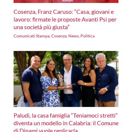
Cosenza, Franz Caruso: “Casa, giovani e
lavoro: firmate le proposte Avanti Psi per
una società più giusta”
Comunicati Stampa
,
Cosenza
,
News
,
Politica
Paludi, la casa famiglia “Teniamoci stretti”
diventa un modello in Calabria: il Comune
di Dinami vuole replicarla