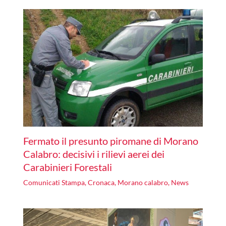
Fermato il presunto piromane di Morano
Calabro: decisivi i rilievi aerei dei
Carabinieri Forestali
Comunicati Stampa
,
Cronaca
,
Morano calabro
,
News