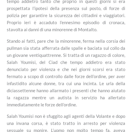
tempo addietro tanto che proprio in questi giorni si era
prospettata l’ipotesi della presenza sul posto, di forze di
polizia per garantire la sicurezza dei cittadini e viaggiatori.
Proprio ieri è accaduto l’ennesimo episodio di cronaca,
stavolta ai danni di una minorenne di Montalto.
Stando ai fatti, pare che la minorenne, ferma nella corsia dei
pullman sia stata afferrata dalle spalle e baciata sul collo da
un giovane ventiquattrenne. Si tratta di un ragazzo di colore,
Salah Youmisi, del Ciad che tempo addietro era stato
denunciato per violenza e che nei giorni scorsi era stato
fermato a scopo di controllo dalle forze dell’ordine, per aver
infastidito alcune donne, tra cui una incinta. Le urla della
diciassettenne hanno allarmato i presenti che hanno aiutato
la ragazza mentre un autista in servizio ha allertato
immediatamente le forze dell’ordine.
Salah Youmisi non è sfuggito agli agenti della Volante e dopo
una invana corsa, è stato tratto in arresto per violenza
sessuale su monire. L’uomo non molto tempo fa, aveva