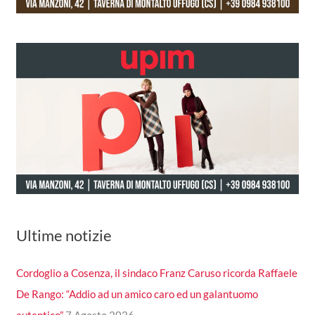
Ultime notizie
Cordoglio a Cosenza, il sindaco Franz Caruso ricorda Raffaele
De Rango: “Addio ad un amico caro ed un galantuomo