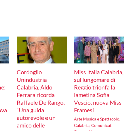
Cordoglio
Miss Italia Calabria,
Unindustria
sul lungomare di
ne:
Calabria, Aldo
Reggio trionfa la
Ferrara ricorda
lametina Sofia
Raffaele De Rango:
Vescio, nuova Miss
ova
“Una guida
Framesi
autorevole e un
Arte Musica e Spettacolo
,
amico delle
Calabria
,
Comunicati