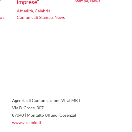
”
imprese”
Stampa
,
News
Attualità
,
Calabria
,
ws
,
Comunicati Stampa
,
News
Agenzia di Comunicazione Viral MKT
Via B. Croce, 307
87040 | Montalto Uffugo (Cosenza)
www.viralmkt.it