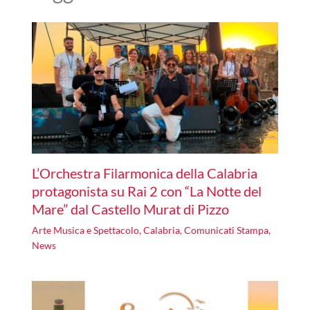
L’Orchestra Filarmonica della Calabria
protagonista su Rai 2 con “La Notte del
Mare” dal Castello Murat di Pizzo
Arte Musica e Spettacolo
,
Calabria
,
Comunicati Stampa
,
News