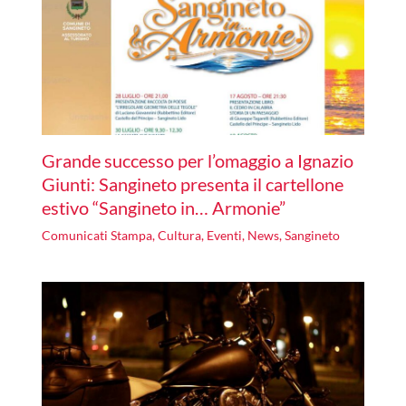
Grande successo per l’omaggio a Ignazio
Giunti: Sangineto presenta il cartellone
estivo “Sangineto in… Armonie”
Comunicati Stampa
,
Cultura
,
Eventi
,
News
,
Sangineto