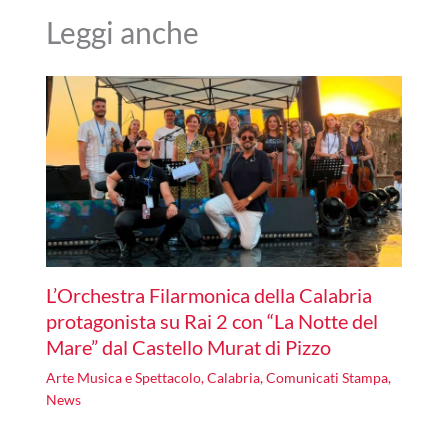
Leggi anche
L’Orchestra Filarmonica della Calabria
protagonista su Rai 2 con “La Notte del
Mare” dal Castello Murat di Pizzo
Arte Musica e Spettacolo
,
Calabria
,
Comunicati Stampa
,
News