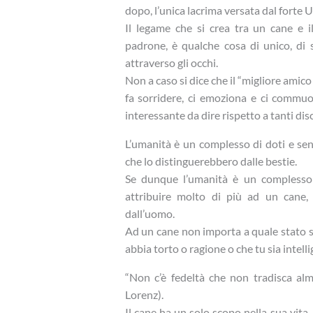
dopo, l’unica lacrima versata dal forte U
Il legame che si crea tra un cane e i
padrone, è qualche cosa di unico, di 
attraverso gli occhi.
Non a caso si dice che il “migliore amico 
fa sorridere, ci emoziona e ci commuo
interessante da dire rispetto a tanti disc
L’umanità è un complesso di doti e sen
che lo distinguerebbero dalle bestie.
Se dunque l’umanità è un complesso d
attribuire molto di più ad un cane,
dall’uomo.
Ad un cane non importa a quale stato so
abbia torto o ragione o che tu sia intell
“Non c’è fedeltà che non tradisca al
Lorenz).
Il cane ha un solo scopo nella sua vita