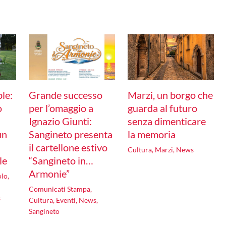
le:
Grande successo
Marzi, un borgo che
o
per l’omaggio a
guarda al futuro
Ignazio Giunti:
senza dimenticare
un
Sangineto presenta
la memoria
il cartellone estivo
Cultura
,
Marzi
,
News
le
“Sangineto in…
Armonie”
olo
,
Comunicati Stampa
,
s
Cultura
,
Eventi
,
News
,
Sangineto