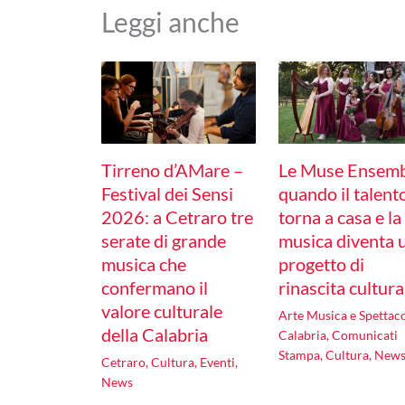
Leggi anche
Tirreno d’AMare –
Le Muse Ensemb
Festival dei Sensi
quando il talent
2026: a Cetraro tre
torna a casa e la
serate di grande
musica diventa 
musica che
progetto di
confermano il
rinascita cultura
valore culturale
Arte Musica e Spettac
della Calabria
Calabria
,
Comunicati
Stampa
,
Cultura
,
New
Cetraro
,
Cultura
,
Eventi
,
News