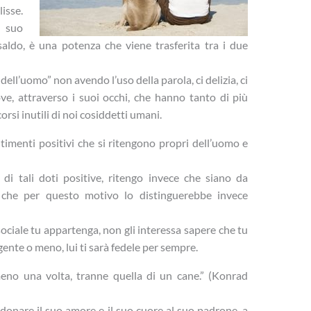
lisse.
l suo
saldo, è una potenza che viene trasferita tra i due
dell’uomo” non avendo l’uso della parola, ci delizia, ci
ve, attraverso i suoi occhi, che hanno tanto di più
orsi inutili di noi cosiddetti umani.
timenti positivi che si ritengono propri dell’uomo e
i tali doti positive, ritengo invece che siano da
 che per questo motivo lo distinguerebbe invece
ciale tu appartenga, non gli interessa sapere che tu
igente o meno, lui ti sarà fedele per sempre.
meno una volta, tranne quella di un cane.” (Konrad
, donare il suo amore e il suo cuore al suo padrone, a